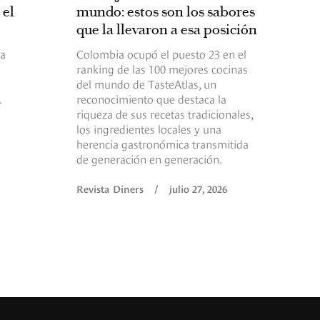
el
mundo: estos son los sabores
que la llevaron a esa posición
la
Colombia ocupó el puesto 23 en el
ranking de las 100 mejores cocinas
del mundo de TasteAtlas, un
.
reconocimiento que destaca la
riqueza de sus recetas tradicionales,
los ingredientes locales y una
herencia gastronómica transmitida
de generación en generación.
Revista Diners
/
julio 27, 2026