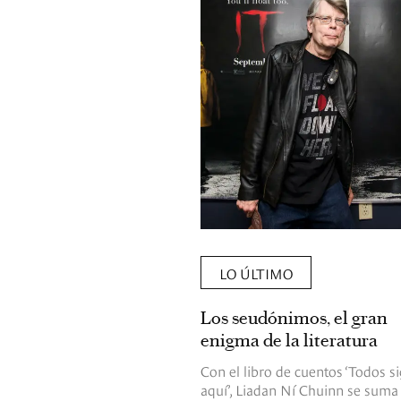
rtamentos privados en el
ta duchas, mayordomos y
met, estas son las
 que han llevado el lujo
ro nivel y se encuentran
más exclusivas del mundo.
LO ÚLTIMO
Los seudónimos, el gran
enigma de la literatura
Con el libro de cuentos ‘Todos s
aquí’, Liadan Ní Chuinn se suma