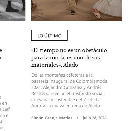
LO ÚLTIMO
e
«El tiempo no es un obstáculo
de
para la moda: es uno de sus
materiales», Alado
De las montañas cafeteras a la
pasarela inaugural de Colombiamoda
2026: Alejandro González y Andrés
Restrepo revelan el trasfondo social,
a
artesanal y sostenible detrás de La
a en
Aurora, la nueva entrega de Alado.
e Gef
na e
Simón Granja Matias
/
julio 28, 2026
tir
e.