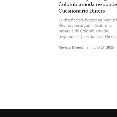
Colombiamoda responde 
Cuestionario Diners
La diseñadora bogotana Manue
Álvarez, encargada de abrir la
pasarela de Colombiamoda,
responde el Cuestionario Diners
Revista Diners
/
julio 27, 2026