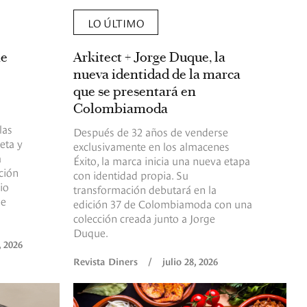
LO ÚLTIMO
me
Arkitect + Jorge Duque, la
nueva identidad de la marca
que se presentará en
Colombiamoda
las
Después de 32 años de venderse
eta y
exclusivamente en los almacenes
a
Éxito, la marca inicia una nueva etapa
ación
con identidad propia. Su
io
transformación debutará en la
de
edición 37 de Colombiamoda con una
colección creada junto a Jorge
Duque.
, 2026
Revista Diners
/
julio 28, 2026