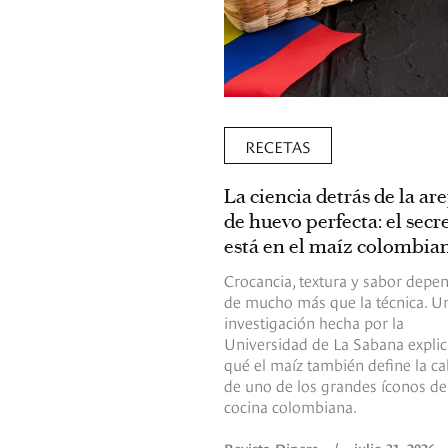
RECETAS
La ciencia detrás de la ar
de huevo perfecta: el secr
está en el maíz colombia
Crocancia, textura y sabor depe
de mucho más que la técnica. U
investigación hecha por la
Universidad de La Sabana explic
qué el maíz también define la ca
de uno de los grandes íconos de
cocina colombiana.
Revista Diners
/
julio 31, 2026