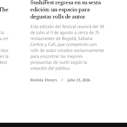
SushiFest regresa en su sexta
 The
edición: un espacio para
degustar rolls de autor
Esta edición del festival reunirá del 30
 la
de julio al 9 de agosto a cerca de 25
u en
restaurantes de Bogotá, Sabana
Centro y Cali, que competirán con
Estos
rolls de autor creados exclusivamente
an la
para encontrar las mejores
Best
propuestas de sushi según la
votación del público.
Revista Diners
/
julio 23, 2026