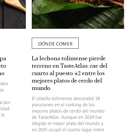
DÓNDE COMER
epa
La lechona tolimense pierde
eto
terreno en TasteAtlas: cae del
no
cuarto al puesto 42 entre los
mejores platos de cerdo del
nden
mundo
na
El platillo tolimense descendió 38
a por
posiciones en el ranking de los
lidad
mejores platos de cerdo del mundo
 la
de TasteAtlas. Aunque en 2024 fue
elegido el mejor plato del mundo y
en 2025 ocupó el cuarto lugar entre