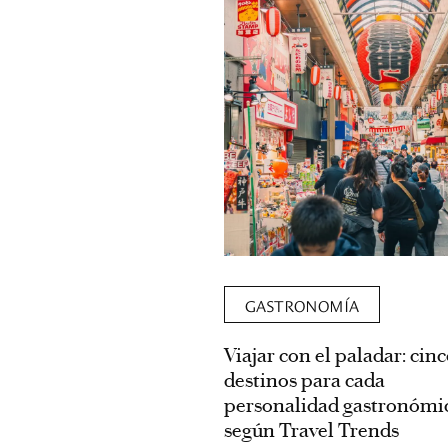
ombinar los alimentos en
librada permite aprovechar
eneficios, sin renunciar al
comer. Cinco recetas para
 casa y disfrutar a
GASTRONOMÍA
.
Viajar con el paladar: cin
destinos para cada
personalidad gastronómi
según Travel Trends