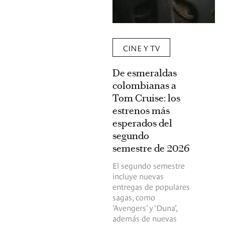
CINE Y TV
De esmeraldas
colombianas a
Tom Cruise: los
estrenos más
esperados del
segundo
semestre de 2026
El segundo semestre
incluye nuevas
entregas de populares
sagas, como
‘Avengers’ y ‘Duna’,
además de nuevas