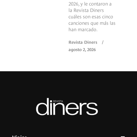
2026, y le contaron a
la Revista Diners
cuáles son esas cinco
canciones que más las
han marcado.
Revista Diners
/
agosto 2, 2026
Viajes