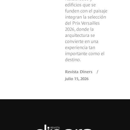
edificios que se
funden con el paisaje
integran la selección
del Prix Versailles
2026, donde la
arquitectura se
convierte en una
experiencia tan
importante como el
destino.
Revista Diners
/
julio 15, 2026