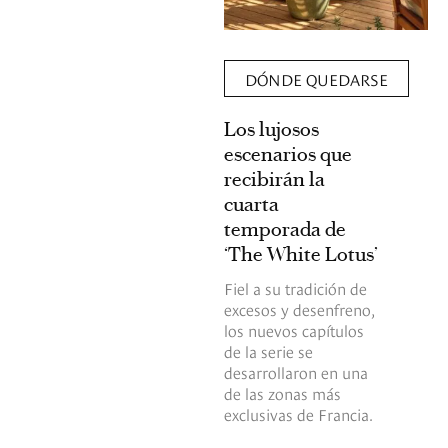
hermosas
universitarios
de
con la
2026:
arquitectura
DÓNDE QUEDARSE
8
más
sobresaliente
campus
Los lujosos
del año,
donde
escenarios que
espacios
recibirán la
la
donde
cuarta
arquitectura
el
temporada de
también
diseño
‘The White Lotus’
acompaña
enseña
Fiel a su tradición de
la
excesos y desenfreno,
investigación,
los nuevos capítulos
la vida
de la serie se
académica
desarrollaron en una
y la
de las zonas más
exclusivas de Francia.
relación
con el