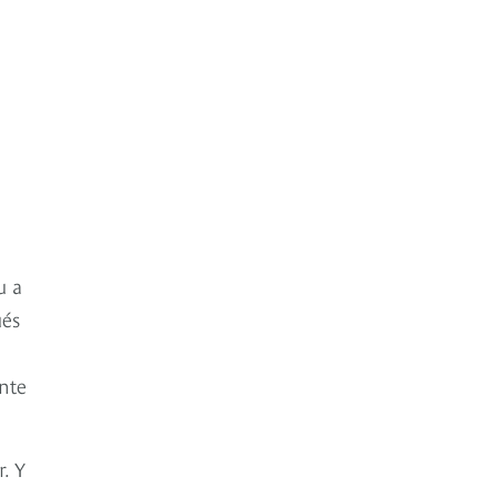
u a
ués
nte
. Y