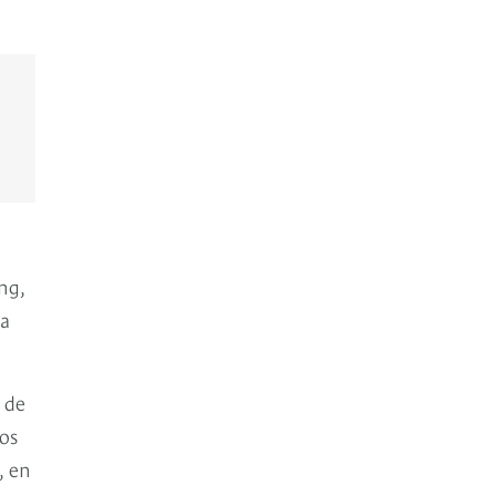
ng,
na
 de
tos
, en