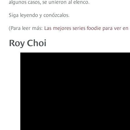
algunos casos, se unieron al elenco.
Siga leyendo y conózcalos.
(Para leer más:
Las mejores series foodie para ver en
Roy Choi