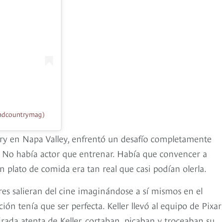
ndcountrymag)
dry en Napa Valley, enfrentó un desafío completamente
 No había actor que entrenar. Había que convencer a
plato de comida era tan real que casi podían olerla.
res salieran del cine imaginándose a sí mismos en el
ión tenía que ser perfecta. Keller llevó al equipo de Pixar
rada atenta de Keller, cortaban, picaban y troceaban su