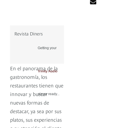
Revista Diners
Getting your
En el panorama de la
Trinity Audio
gastronomía, los
restaurantes tienen que
innovar y buscar
player ready...
nuevas formas de
destacar, ya sea por sus
platos, sus experiencias
o su atención al cliente