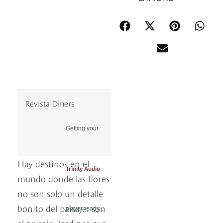
Revista Diners
Getting your
Hay destinos en el
Trinity Audio
mundo donde las flores
no son solo un detalle
bonito del paisaje: son
player ready...
el paisaje. Jardines que