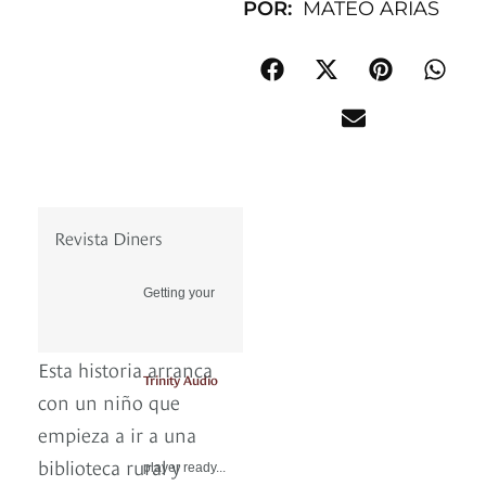
POR:
MATEO ARIAS
Revista Diners
Getting your
Esta historia arranca
Trinity Audio
con un niño que
empieza a ir a una
biblioteca rural y
player ready...