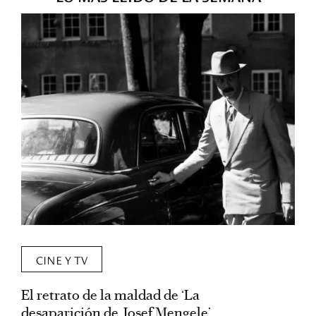
CINE Y TV
El retrato de la maldad de ‘La
L
desaparición de Josef Mengele’
d