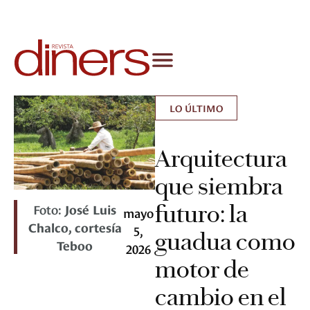
LO ÚLTIMO
Arquitectura
que siembra
futuro: la
Foto:
José Luis
mayo
Chalco, cortesía
5,
guadua como
Teboo
2026
motor de
cambio en el