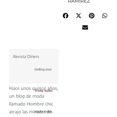
RAMÍREZ
Revista Diners
Getting your
Hace unos quince años,
Trinity Audio
un blog de moda
llamado Hombre chic
atrajo las miradas de
player ready...