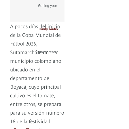
Getting your
A pocos días del inicio
Trinity Audio
de la Copa Mundial de
Fútbol 2026,
Sutamarchán, un
player ready...
municipio colombiano
ubicado en el
departamento de
Boyacá, cuyo principal
cultivo es el tomate,
entre otros, se prepara
para su versión número
16 de la festividad