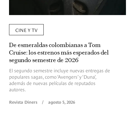
CINE Y TV
De esmeraldas colombianas a Tom
L
Cruise: los estrenos más esperados del
«
segundo semestre de 2026
p
El segundo semestre incluye nuevas entregas de
E
populares sagas, como ‘Avengers’ y ‘Duna’,
h
además de nuevas películas de reputados
d
autores.
h
(
l
Revista Diners
/
agosto 5, 2026
L