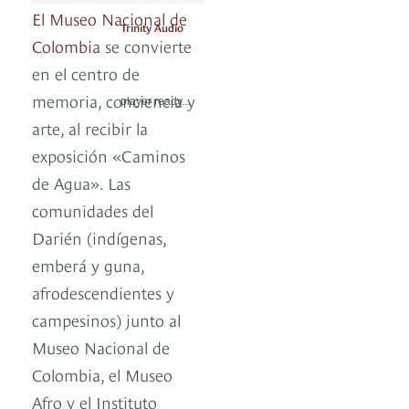
El Museo Nacional de
Trinity Audio
Colombia
se convierte
en el centro de
memoria, conciencia y
player ready...
arte, al recibir la
exposición «Caminos
de Agua». Las
comunidades del
Darién (indígenas,
emberá y guna,
afrodescendientes y
campesinos) junto al
Museo Nacional de
Colombia, el Museo
Afro y el Instituto