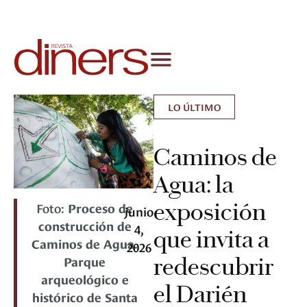
LO ÚLTIMO
Caminos de
Agua: la
exposición
Foto:
Proceso de
junio
construcción de
4,
que invita a
Caminos de Agua.
2026
Parque
redescubrir
arqueológico e
el Darién
histórico de Santa