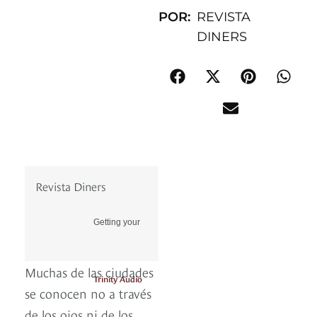
POR:
REVISTA
DINERS
Revista Diners
Getting your
Muchas de las ciudades
Trinity Audio
se conocen no a través
de los ojos ni de los