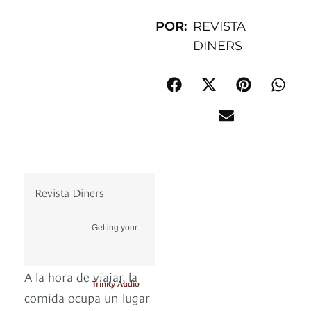
POR:
REVISTA
DINERS
Revista Diners
Getting your
A la hora de viajar, la
Trinity Audio
comida ocupa un lugar