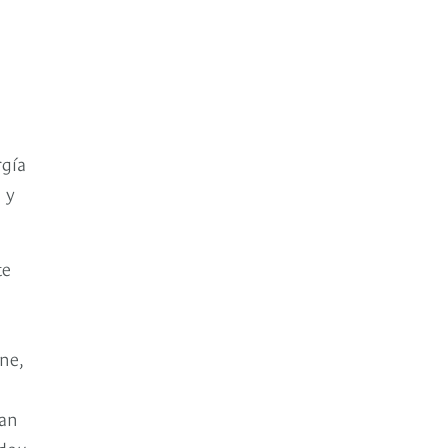
rgía
 y
te
ne,
ían
idou