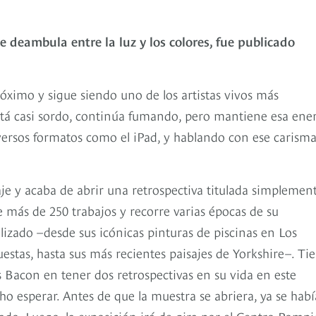
e deambula entre la luz y los colores, fue publicado
óximo y sigue siendo uno de los artistas vivos más
stá casi sordo, continúa fumando, pero mantiene esa ene
diversos formatos como el iPad, y hablando con ese carisma
je y acaba de abrir una retrospectiva titulada simplemen
e más de 250 trabajos y recorre varias épocas de su
tilizado –desde sus icónicas pinturas de piscinas en Los
estas, hasta sus más recientes paisajes de Yorkshire–. Tie
s Bacon en tener dos retrospectivas en su vida en este
ho esperar. Antes de que la muestra se abriera, ya se hab
ado. Luego, la exposición irá de gira por el Centro Pomp