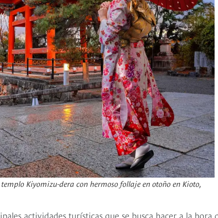
 templo Kiyomizu-dera con hermoso follaje en otoño en Kioto,
ales actividades turísticas que se busca hacer a la hora 