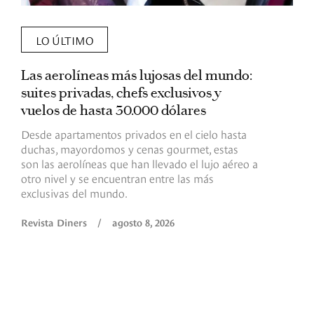
LO ÚLTIMO
Las aerolíneas más lujosas del mundo:
E
suites privadas, chefs exclusivos y
d
vuelos de hasta 30.000 dólares
E
c
Desde apartamentos privados en el cielo hasta
c
duchas, mayordomos y cenas gourmet, estas
son las aerolíneas que han llevado el lujo aéreo a
R
otro nivel y se encuentran entre las más
exclusivas del mundo.
Revista Diners
/
agosto 8, 2026