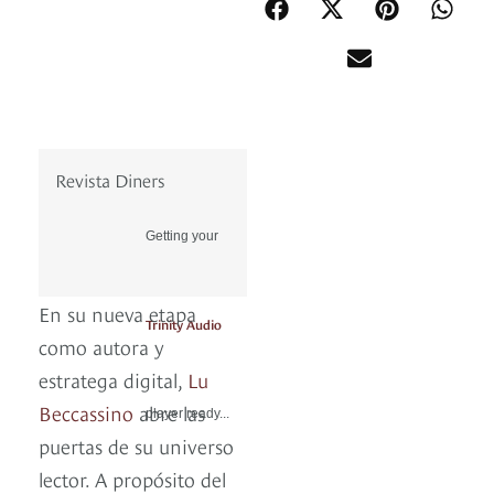
Revista Diners
Getting your
En su nueva etapa
Trinity Audio
como autora y
estratega digital,
Lu
Beccassino
abre las
player ready...
puertas de su universo
lector. A propósito del