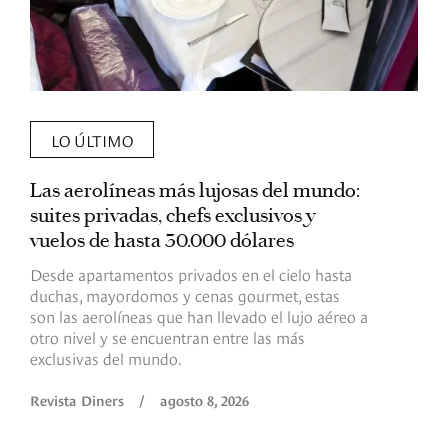
LO ÚLTIMO
Las aerolíneas más lujosas del mundo:
E
suites privadas, chefs exclusivos y
d
vuelos de hasta 30.000 dólares
E
c
Desde apartamentos privados en el cielo hasta
c
duchas, mayordomos y cenas gourmet, estas
son las aerolíneas que han llevado el lujo aéreo a
R
otro nivel y se encuentran entre las más
exclusivas del mundo.
Revista Diners
/
agosto 8, 2026