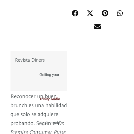
Revista Diners
Getting your
Reconocer un buen
Trinity Audio
brunch es una habilidad
que solo se adquiere
probando. Según el
On
player ready...
Premise Consumer Pulse