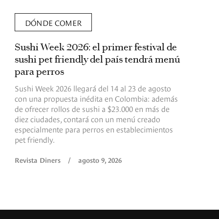
DÓNDE COMER
Sushi Week 2026: el primer festival de
L
sushi pet friendly del país tendrá menú
s
para perros
v
Sushi Week 2026 llegará del 14 al 23 de agosto
D
con una propuesta inédita en Colombia: además
d
de ofrecer rollos de sushi a $23.000 en más de
s
diez ciudades, contará con un menú creado
o
especialmente para perros en establecimientos
e
pet friendly.
R
Revista Diners
/
agosto 9, 2026