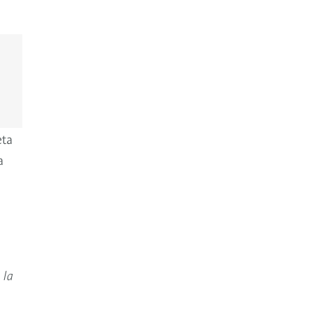
eta
a
 la