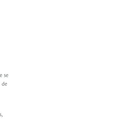
e se
l de
s,