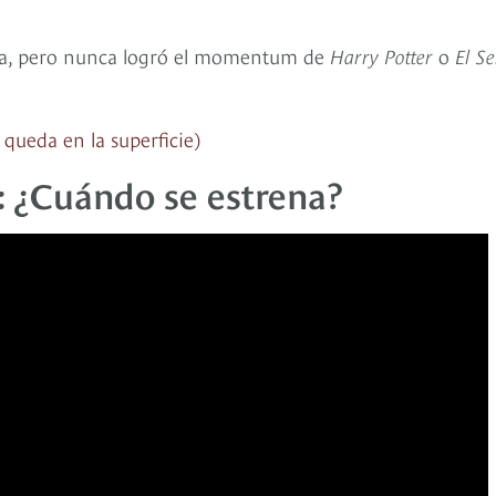
osa, pero nunca logró el momentum de
Harry Potter
o
El S
 queda en la superficie)
’: ¿Cuándo se estrena?