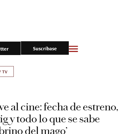
Suscríbase
tter
Y TV
e al cine: fecha de estreno,
g y todo lo que se sabe
obrino del mago’