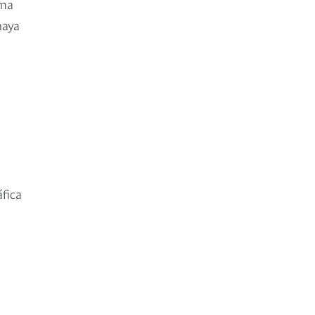
ama
haya
fica