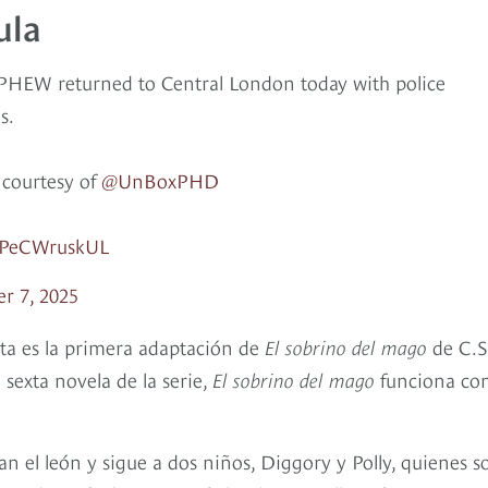
ula
EW returned to Central London today with police
s.
 courtesy of
@UnBoxPHD
m/PeCWruskUL
r 7, 2025
esta es la primera adaptación de
El sobrino del mago
de C.S
 sexta novela de la serie,
El sobrino del mago
funciona c
an el león y sigue a dos niños, Diggory y Polly, quienes s