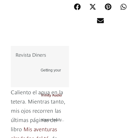
Revista Diners
Getting your
Caliento el agua en la
Trinity Audio
tetera. Mientras tanto,
mis ojos recorren las
últimas páginas del
player ready...
libro
Mis aventuras
alrededor del té
, de