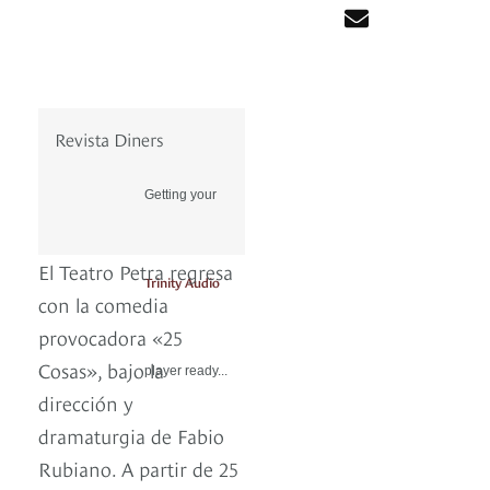
Revista Diners
Getting your
El Teatro Petra regresa
Trinity Audio
con la comedia
provocadora «25
Cosas», bajo la
player ready...
dirección y
dramaturgia de Fabio
Rubiano. A partir de 25