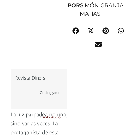
POR:
SIMÓN GRANJA
MATÍAS
Revista Diners
Getting your
La luz parpadea no una,
Trinity Audio
sino varias veces. La
protagonista de esta