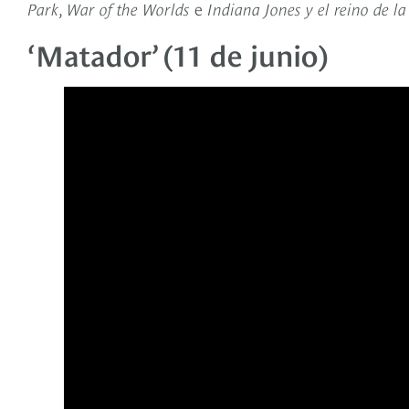
Park
,
War of the Worlds
e
Indiana Jones y el reino de la
‘Matador’ (11 de junio)