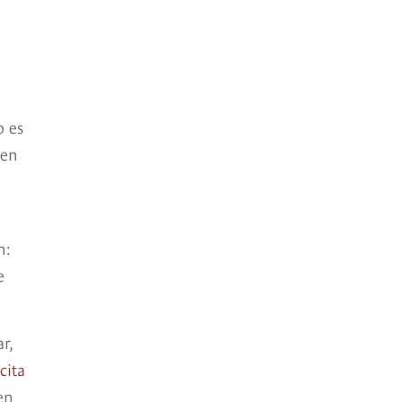
o es
 en
n:
e
r,
cita
en