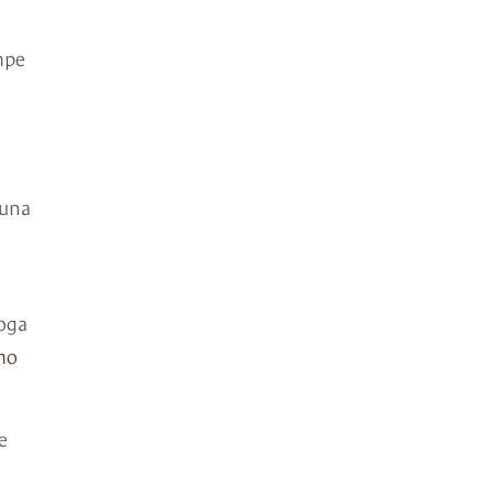
mpe
 una
loga
mo
e
c