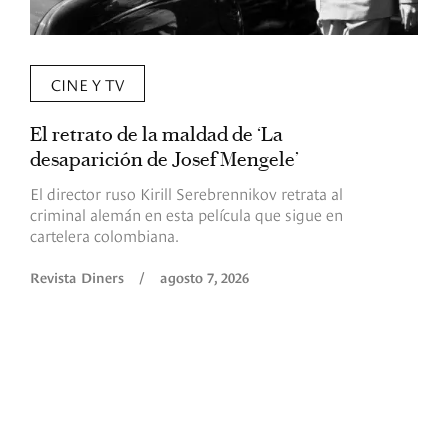
CINE Y TV
El retrato de la maldad de ‘La
L
desaparición de Josef Mengele’
d
d
El director ruso Kirill Serebrennikov retrata al
criminal alemán en esta película que sigue en
F
cartelera colombiana.
s
O
Revista Diners
/
agosto 7, 2026
é
c
p
a
R