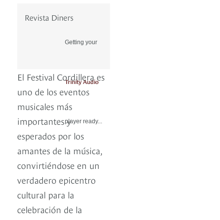
Revista Diners
Getting your
El Festival Cordillera es
Trinity Audio
uno de los eventos
musicales más
importantes y
player ready...
esperados por los
amantes de la música,
convirtiéndose en un
verdadero epicentro
cultural para la
celebración de la