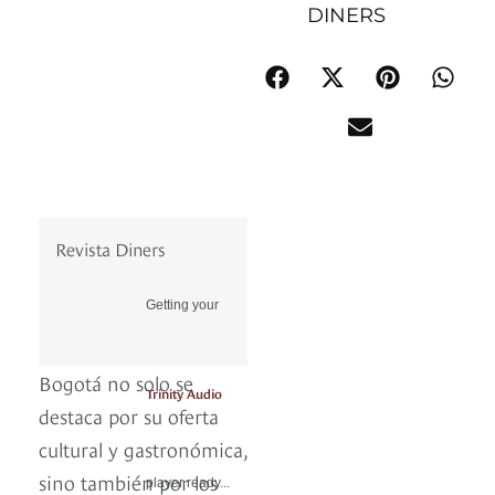
DINERS
Revista Diners
Getting your
Bogotá no solo se
Trinity Audio
destaca por su oferta
cultural y gastronómica,
sino también por los
player ready...