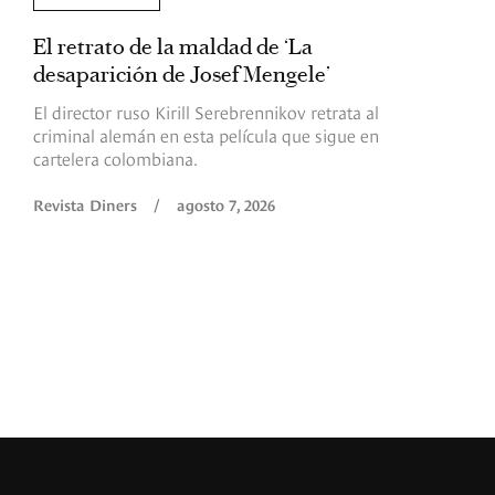
El retrato de la maldad de ‘La
L
desaparición de Josef Mengele’
d
d
El director ruso Kirill Serebrennikov retrata al
criminal alemán en esta película que sigue en
F
cartelera colombiana.
s
O
Revista Diners
/
agosto 7, 2026
é
c
p
a
R