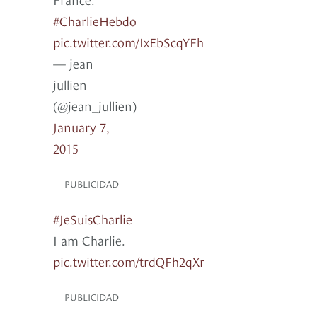
#CharlieHebdo
pic.twitter.com/IxEbScqYFh
— jean
jullien
(@jean_jullien)
January 7,
2015
PUBLICIDAD
#JeSuisCharlie
I am Charlie.
pic.twitter.com/trdQFh2qXr
PUBLICIDAD