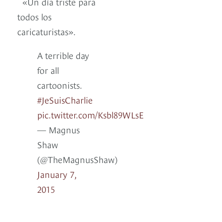
«Un día triste para
todos los
caricaturistas».
A terrible day
for all
cartoonists.
#JeSuisCharlie
pic.twitter.com/Ksbl89WLsE
— Magnus
Shaw
(@TheMagnusShaw)
January 7,
2015