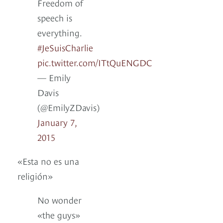
Freedom of
speech is
everything.
#JeSuisCharlie
pic.twitter.com/ITtQuENGDC
— Emily
Davis
(@EmilyZDavis)
January 7,
2015
«Esta no es una
religión»
No wonder
«the guys»