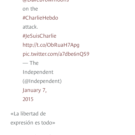
on the
#CharlieHebdo
attack.
#JeSuisCharlie
http://t.co/ObRuaH7Apg
pic.twitter.com/a7dbe6nQS9
— The
Independent
(@Independent)
January 7,
2015
«La libertad de
expresión es todo»