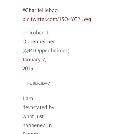
#CharlieHebdo
pic.twitter.com/15O4YC2KWg
— Ruben L.
Oppenheimer
(@RLOppenheimer)
January 7,
2015
PUBLICIDAD
I am
devastated by
what just
happened in
France.