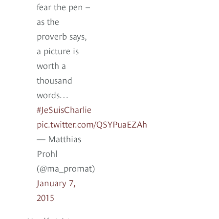
fear the pen –
as the
proverb says,
a picture is
worth a
thousand
words…
#JeSuisCharlie
pic.twitter.com/QSYPuaEZAh
— Matthias
Prohl
(@ma_promat)
January 7,
2015