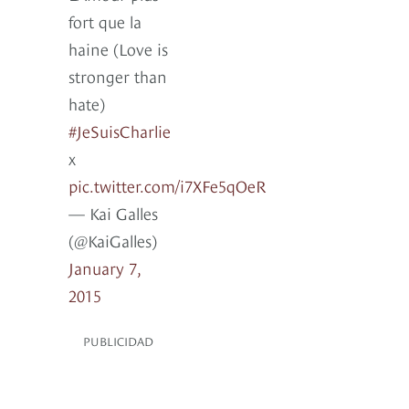
fort que la
haine (Love is
stronger than
hate)
#JeSuisCharlie
x
pic.twitter.com/i7XFe5qOeR
— Kai Galles
(@KaiGalles)
January 7,
2015
PUBLICIDAD