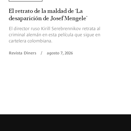
El retrato de la maldad de ‘La
L
desaparición de Josef Mengele’
d
d
El director ruso Kirill Serebrennikov retrata al
criminal alemán en esta película que sigue en
F
cartelera colombiana.
s
O
Revista Diners
/
agosto 7, 2026
é
c
p
a
R