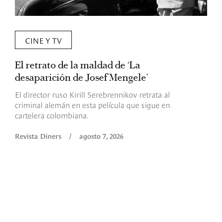
CINE Y TV
El retrato de la maldad de ‘La
L
desaparición de Josef Mengele’
d
d
El director ruso Kirill Serebrennikov retrata al
criminal alemán en esta película que sigue en
F
cartelera colombiana.
s
O
Revista Diners
/
agosto 7, 2026
é
c
p
a
R