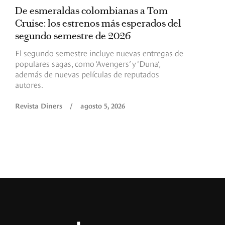
De esmeraldas colombianas a Tom
L
Cruise: los estrenos más esperados del
«
segundo semestre de 2026
p
El segundo semestre incluye nuevas entregas de
E
populares sagas, como ‘Avengers’ y ‘Duna’,
h
además de nuevas películas de reputados
d
autores.
h
(
l
Revista Diners
/
agosto 5, 2026
L