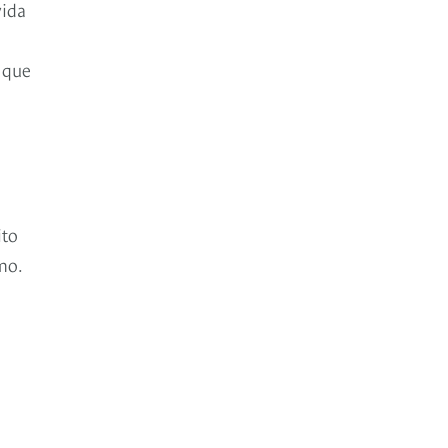
vida
 que
ito
mo.