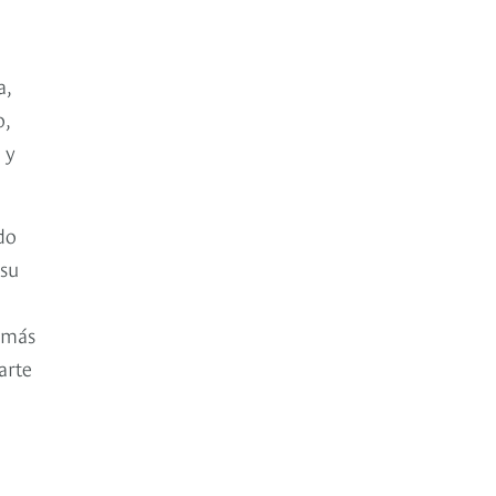
a,
o,
 y
do
 su
s más
arte