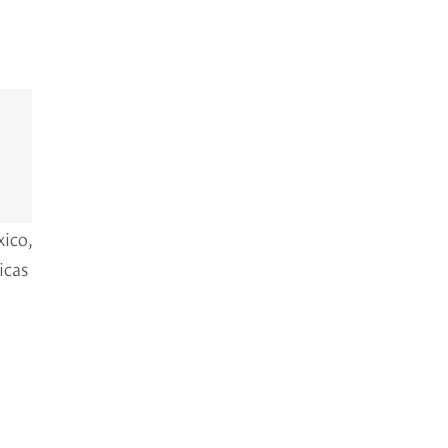
ico,
icas
.