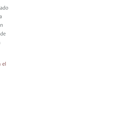
nado
a
en
 de
a
 el