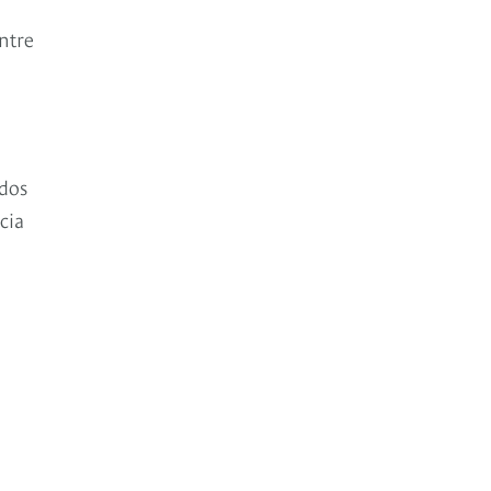
ntre
ados
cia