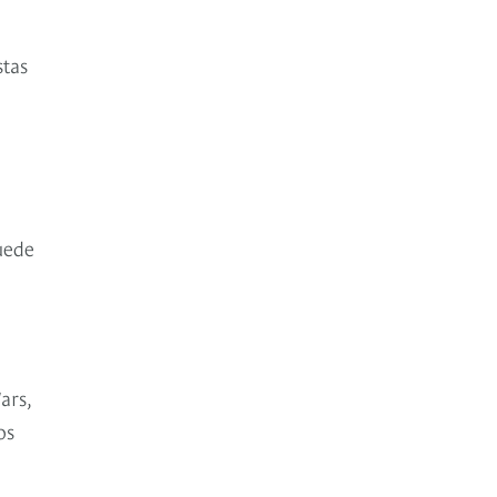
stas
uede
ars,
os