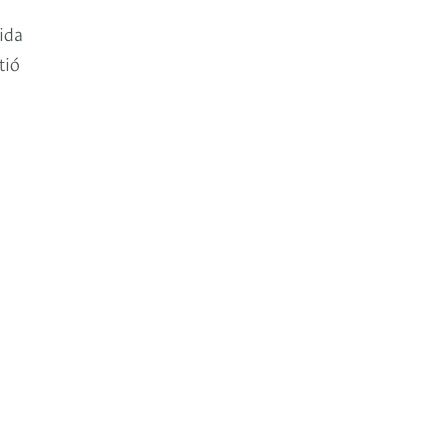
ida
tió