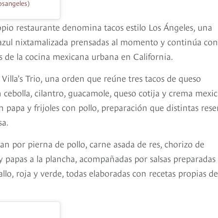
osangeles)
ropio restaurante denomina tacos estilo Los Ángeles, una
 azul nixtamalizada prensadas al momento y continúa con
s de la cocina mexicana urbana en California.
Villa’s Trio, una orden que reúne tres tacos de queso
n cebolla, cilantro, guacamole, queso cotija y crema mexi
 papa y frijoles con pollo, preparación que distintas res
sa.
an por pierna de pollo, carne asada de res, chorizo de
l y papas a la plancha, acompañadas por salsas preparadas
o, roja y verde, todas elaboradas con recetas propias de