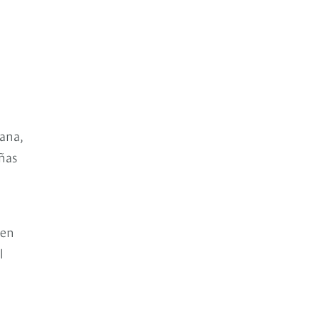
cana,
eñas
 en
l