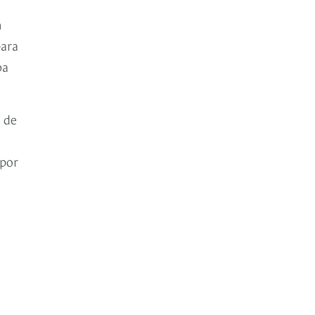
n
para
ba
 de
 por