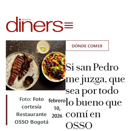
DÓNDE COMER
Si san Pedro
me juzga, que
sea por todo
Foto:
Foto
lo bueno que
febrero
cortesía
10,
comí en
Restaurante
2026
OSSO Bogotá
OSSO