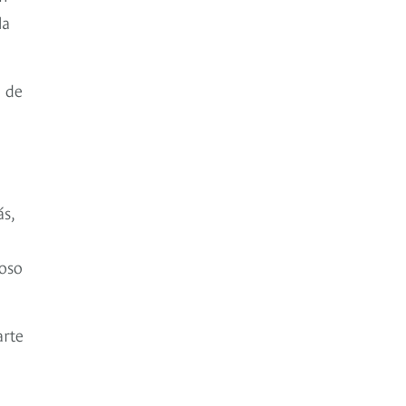
la
ó de
s,
coso
arte