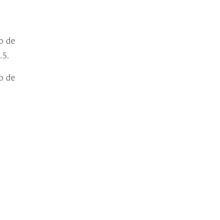
o de
.5.
o de