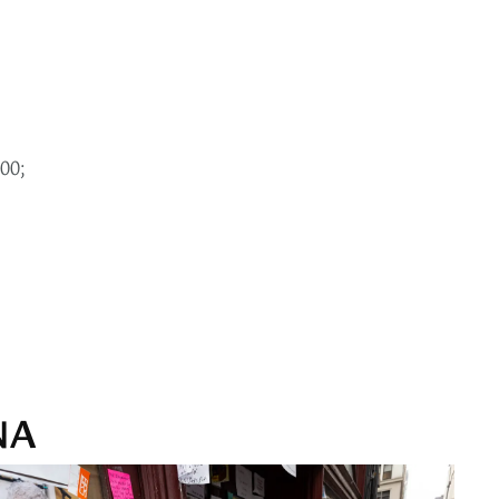
00;
NA