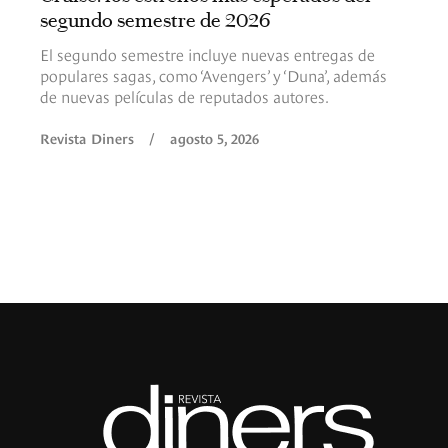
segundo semestre de 2026
El segundo semestre incluye nuevas entregas de
populares sagas, como ‘Avengers’ y ‘Duna’, además
de nuevas películas de reputados autores.
Revista Diners
/
agosto 5, 2026