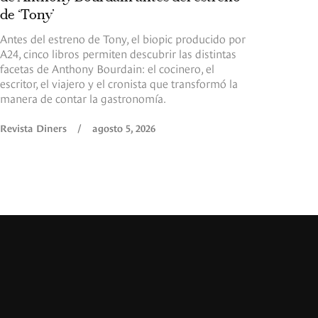
de ‘Tony’
Antes del estreno de Tony, el biopic producido por
A24, cinco libros permiten descubrir las distintas
facetas de Anthony Bourdain: el cocinero, el
escritor, el viajero y el cronista que transformó la
manera de contar la gastronomía.
Revista Diners
/
agosto 5, 2026