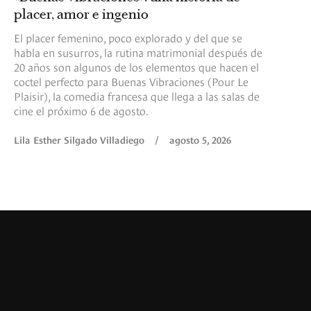
placer, amor e ingenio
El placer femenino, poco explorado y del que se
habla en susurros, la rutina matrimonial después de
20 años son algunos de los elementos que hacen el
coctel perfecto para Buenas Vibraciones (Pour Le
Plaisir), la comedia francesa que llega a las salas de
cine el próximo 6 de agosto.
Lila Esther Silgado Villadiego
/
agosto 5, 2026