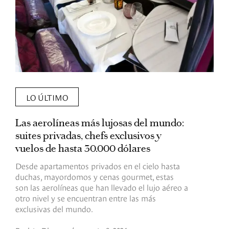
LO ÚLTIMO
Las aerolíneas más lujosas del mundo:
E
suites privadas, chefs exclusivos y
d
vuelos de hasta 30.000 dólares
E
c
Desde apartamentos privados en el cielo hasta
c
duchas, mayordomos y cenas gourmet, estas
son las aerolíneas que han llevado el lujo aéreo a
R
otro nivel y se encuentran entre las más
exclusivas del mundo.