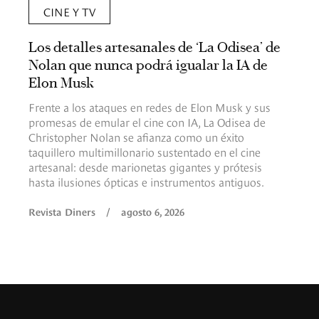
CINE Y TV
Los detalles artesanales de ‘La Odisea’ de
Nolan que nunca podrá igualar la IA de
Elon Musk
Frente a los ataques en redes de Elon Musk y sus
promesas de emular el cine con IA, La Odisea de
Christopher Nolan se afianza como un éxito
taquillero multimillonario sustentado en el cine
artesanal: desde marionetas gigantes y prótesis
hasta ilusiones ópticas e instrumentos antiguos.
Revista Diners
/
agosto 6, 2026