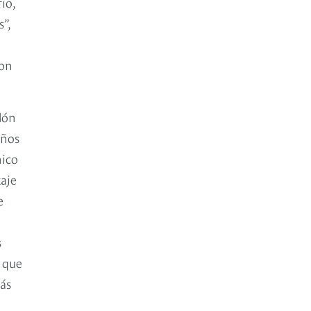
io,
”,
con
lón
años
nico
taje
e
s
a que
ás