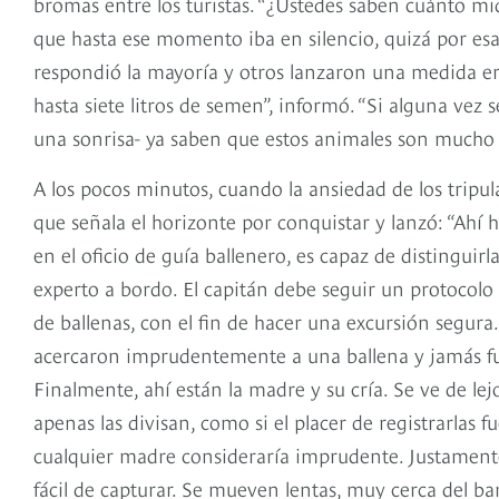
bromas entre los turistas. “¿Ustedes saben cuánto mide
que hasta ese momento iba en silencio, quizá por esa
respondió la mayoría y otros lanzaron una medida err
hasta siete litros de semen”, informó. “Si alguna ve
una sonrisa- ya saben que estos animales son mucho
A los pocos minutos, cuando la ansiedad de los tripul
que señala el horizonte por conquistar y lanzó: “Ahí
en el oficio de guía ballenero, es capaz de distinguir
experto a bordo. El capitán debe seguir un protocolo
de ballenas, con el fin de hacer una excursión segura
acercaron imprudentemente a una ballena y jamás f
Finalmente, ahí están la madre y su cría. Se ve de lej
apenas las divisan, como si el placer de registrarlas f
cualquier madre consideraría imprudente. Justamente,
fácil de capturar. Se mueven lentas, muy cerca del ba