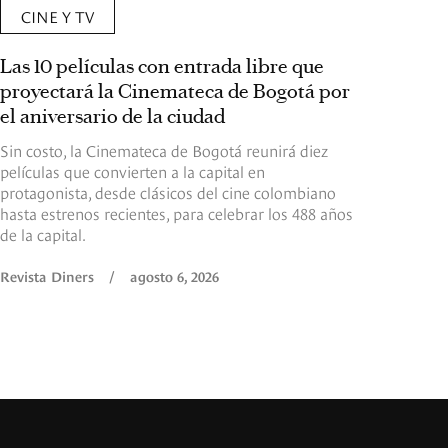
CINE Y TV
Las 10 películas con entrada libre que
proyectará la Cinemateca de Bogotá por
el aniversario de la ciudad
Sin costo, la Cinemateca de Bogotá reunirá diez
películas que convierten a la capital en
protagonista, desde clásicos del cine colombiano
hasta estrenos recientes, para celebrar los 488 años
de la capital.
Revista Diners
/
agosto 6, 2026