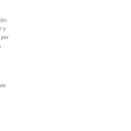
rgo,
e y
 por
s
a
ale