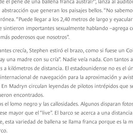
 el pene de una ballena franca austral?”, lanza al auditor
 abstracción que generan los paisajes bellos. “No sabemos
ónea. “Puede llegar a los 2,40 metros de largo y eyacular
z se sintieron importantes sexualmente hablando –agrega 
 más poderosos que nosotros”.
antes crecía, Stephen estiró el brazo, como si fuese un Co
 hay una madre con su cría”. Nadie veía nada. Con tantos 
las a kilómetros de distancia. El estadounidense no es el ú
 internacional de navegación para la aproximación y avis
. En Madryn circulan leyendas de pilotos intrépidos que s
ueron encontrados.
os el lomo negro y las callosidades. Algunos disparan foto
uese mayor que el “live”. El barco se acerca a una distanci
 esta variedad de ballena se llama franca porque es la m
rco.