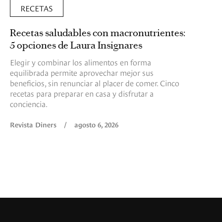
RECETAS
Recetas saludables con macronutrientes:
5 opciones de Laura Insignares
Elegir y combinar los alimentos en forma
equilibrada permite aprovechar mejor sus
beneficios, sin renunciar al placer de comer. Cinco
recetas para preparar en casa y disfrutar a
conciencia.
Revista Diners
/
agosto 6, 2026