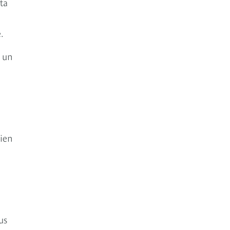
ta
o
.
a un
bien
us