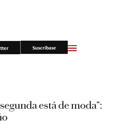
Suscríbase
tter
 segunda está de moda”:
ño