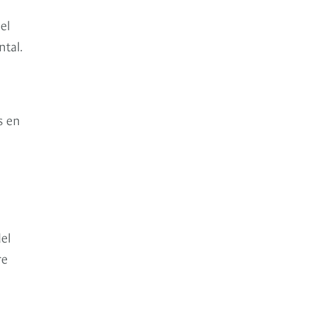
el
ntal.
s en
el
re