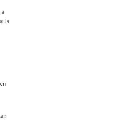
 a
e la
 en
tan