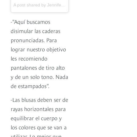
A post shared by Jennifer Lopez (@jlo) on
Jan 17, 2017 at 2:1
-”Aquí buscamos
disimular las caderas
pronunciadas. Para
lograr nuestro objetivo
les recomiendo
pantalones de tiro alto
y de un solo tono. Nada
de estampados”.
-Las blusas deben ser de
rayas horizontales para
equilibrar el cuerpo y
los colores que se van a
utilizar. Lo mejor que