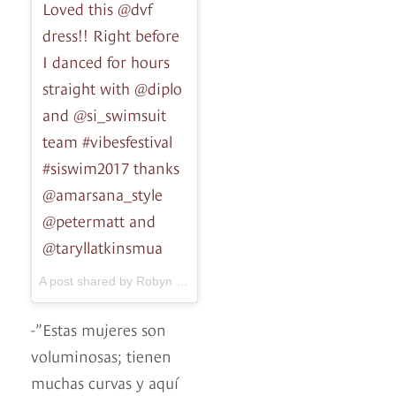
Loved this @dvf
dress!! Right before
I danced for hours
straight with @diplo
and @si_swimsuit
team #vibesfestival
#siswim2017 thanks
@amarsana_style
@petermatt and
@taryllatkinsmua
A post shared by Robyn Lawley (@robynlawley) on
Feb 19, 201
-”Estas mujeres son
voluminosas; tienen
muchas curvas y aquí