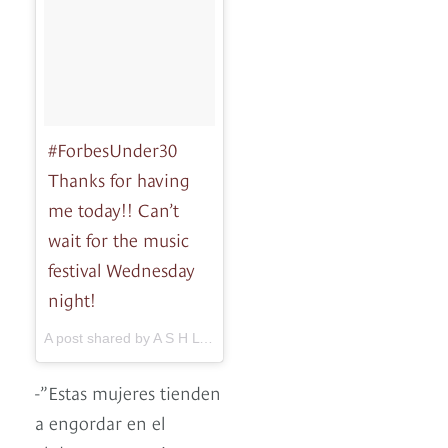
#ForbesUnder30
Thanks for having
me today!! Can’t
wait for the music
festival Wednesday
night!
A post shared by A S H L E Y G R A H A M (@theashleygraham) on
-”Estas mujeres tienden
a engordar en el