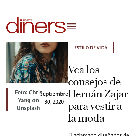
ESTILO DE VIDA
Vea los
consejos de
Hernán Zajar
Foto:
Chris
septiembre
Yang on
30, 2020
para vestir a
Unsplash
la moda
El aclamado diseñador de