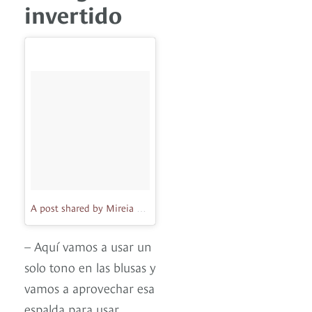
invertido
A post shared by Mireia Belmonte (@missbelmont)
on
Oct 21, 2
– Aquí vamos a usar un
solo tono en las blusas y
vamos a aprovechar esa
espalda para usar