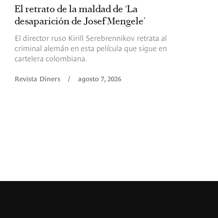
El retrato de la maldad de ‘La
L
desaparición de Josef Mengele’
d
d
El director ruso Kirill Serebrennikov retrata al
criminal alemán en esta película que sigue en
F
cartelera colombiana.
s
O
Revista Diners
/
agosto 7, 2026
é
c
p
a
R