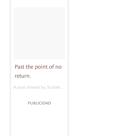
Past the point of no
return.
A post shared by Scarlett Johansson (@seriouslyscarlett) on
Ap
PUBLICIDAD