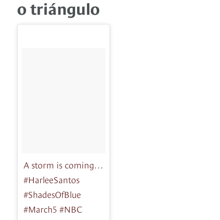
o triángulo
A storm is coming…
#HarleeSantos
#ShadesOfBlue
#March5 #NBC