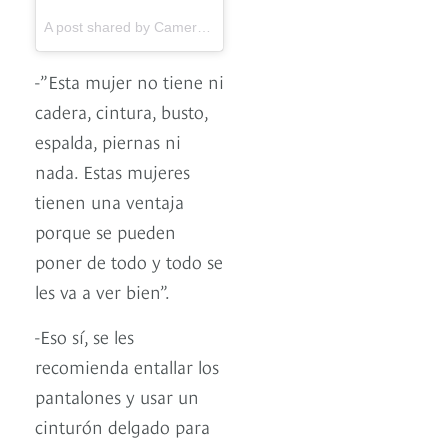
A post shared by Cameron Diaz (@camerondiaz) on
Jun 1, 20
-”Esta mujer no tiene ni
cadera, cintura, busto,
espalda, piernas ni
nada. Estas mujeres
tienen una ventaja
porque se pueden
poner de todo y todo se
les va a ver bien”.
-Eso sí, se les
recomienda entallar los
pantalones y usar un
cinturón delgado para