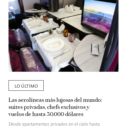
LO ÚLTIMO
Las aerolíneas más lujosas del mundo:
E
suites privadas, chefs exclusivos y
d
vuelos de hasta 30.000 dólares
E
c
Desde apartamentos privados en el cielo hasta