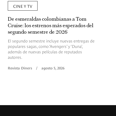
CINE Y TV
De esmeraldas colombianas a Tom
L
Cruise: los estrenos más esperados del
«
segundo semestre de 2026
p
El segundo semestre incluye nuevas entregas de
E
populares sagas, como ‘Avengers’ y ‘Duna’,
h
además de nuevas películas de reputados
d
autores.
h
(
l
Revista Diners
/
agosto 5, 2026
L