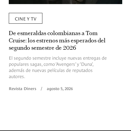
CINE Y TV
De esmeraldas colombianas a Tom
L
Cruise: los estrenos más esperados del
«
segundo semestre de 2026
p
El segundo semestre incluye nuevas entregas de
E
populares sagas, como ‘Avengers’ y ‘Duna’,
h
además de nuevas películas de reputados
d
autores.
h
(
l
Revista Diners
/
agosto 5, 2026
L