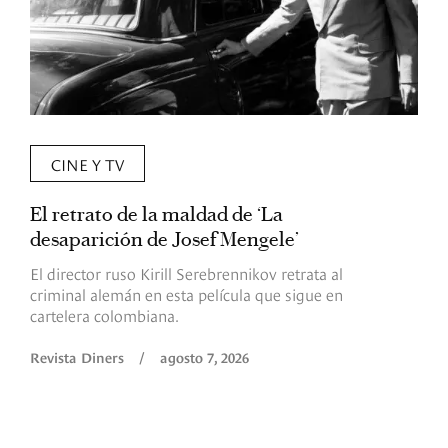
CINE Y TV
El retrato de la maldad de ‘La
L
desaparición de Josef Mengele’
d
d
El director ruso Kirill Serebrennikov retrata al
criminal alemán en esta película que sigue en
F
cartelera colombiana.
s
O
Revista Diners
/
agosto 7, 2026
é
c
p
a