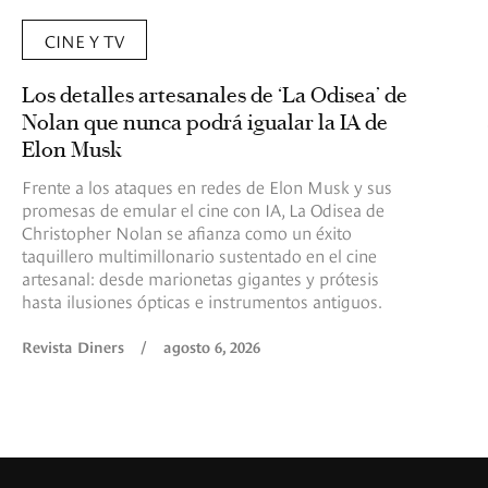
CINE Y TV
Los detalles artesanales de ‘La Odisea’ de
Nolan que nunca podrá igualar la IA de
Elon Musk
Frente a los ataques en redes de Elon Musk y sus
promesas de emular el cine con IA, La Odisea de
Christopher Nolan se afianza como un éxito
taquillero multimillonario sustentado en el cine
artesanal: desde marionetas gigantes y prótesis
hasta ilusiones ópticas e instrumentos antiguos.
Revista Diners
/
agosto 6, 2026