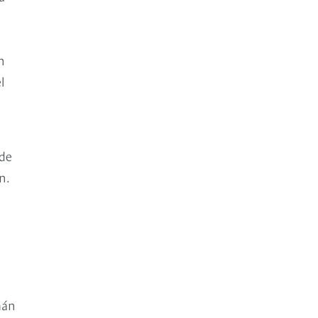
n
l
 de
n.
mán