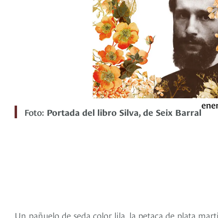
ener
Foto:
Portada del libro Silva, de Seix Barral
Un pañuelo de seda color lila, la petaca de plata marti