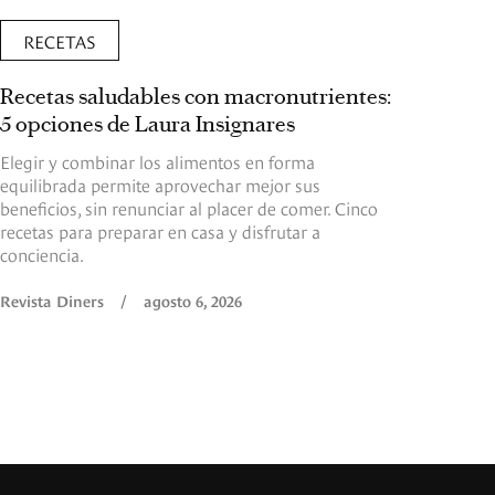
RECETAS
Recetas saludables con macronutrientes:
5 opciones de Laura Insignares
Elegir y combinar los alimentos en forma
equilibrada permite aprovechar mejor sus
beneficios, sin renunciar al placer de comer. Cinco
recetas para preparar en casa y disfrutar a
conciencia.
Revista Diners
/
agosto 6, 2026