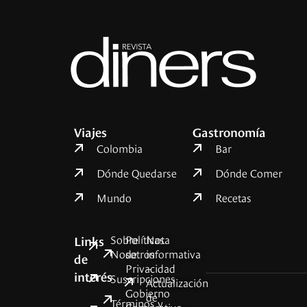
Viajes
Gastronomía
Colombia
Bar
Dónde Quedarse
Dónde Comer
Mundo
Recetas
Sobre
Políticas
Nota
Links
Nosotros
de
informativa
de
Privacidad
–
interés
Suscripciones
Actualización
Gobierno
de
Términos y
Corporativo