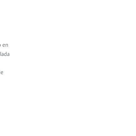
o en
lada
de