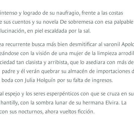
tenso y logrado de su naufragio, frente a las costas
e sus cuentos y su novela De sobremesa con esa palpable
ucinación, en piel escaldada por la sal.
nea recurrente busca más bien desmitificar al varonil Apol
ndose con la visión de una mujer de la limpieza arrodil
iedad tan clasista y arribista, que lo asediara con más de
u padre y él verán quebrar su almacén de importaciones 
u boda con Julia Holguín por su falta de ingresos.
l espejo y los seres esperpénticos con que se cruza en su
antilly, con la sombra lunar de su hermana Elvira. La
con sus nocturnos, ahora vueltos ficción.