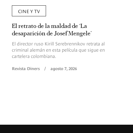
CINE Y TV
El retrato de la maldad de ‘La
desaparición de Josef Mengele’
El director ruso Kirill Serebrennikov retrata al
criminal alemán en esta película que sigue en
cartelera colombiana.
Revista Diners
/
agosto 7, 2026