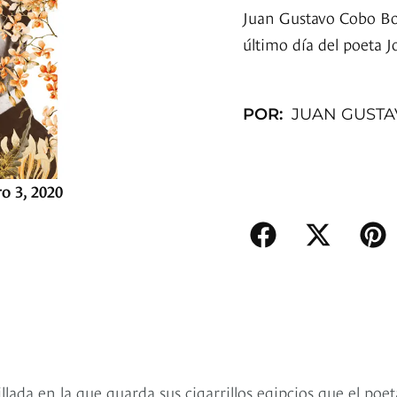
Juan Gustavo Cobo Bo
último día del poeta J
POR:
JUAN GUST
o 3, 2020
llada en la que guarda sus cigarrillos egipcios que el poet