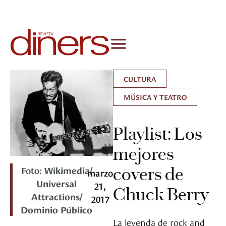
CULTURA
MÚSICA Y TEATRO
Playlist: Los
mejores
Foto:
Wikimedia/
covers de
marzo
Universal
21,
Chuck Berry
Attractions/
2017
Dominio Público
La leyenda de rock and