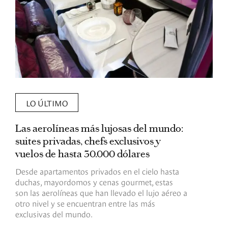
LO ÚLTIMO
Las aerolíneas más lujosas del mundo:
E
suites privadas, chefs exclusivos y
d
vuelos de hasta 30.000 dólares
E
c
Desde apartamentos privados en el cielo hasta
c
duchas, mayordomos y cenas gourmet, estas
son las aerolíneas que han llevado el lujo aéreo a
R
otro nivel y se encuentran entre las más
exclusivas del mundo.