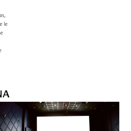
as,
e le
se
e
NA