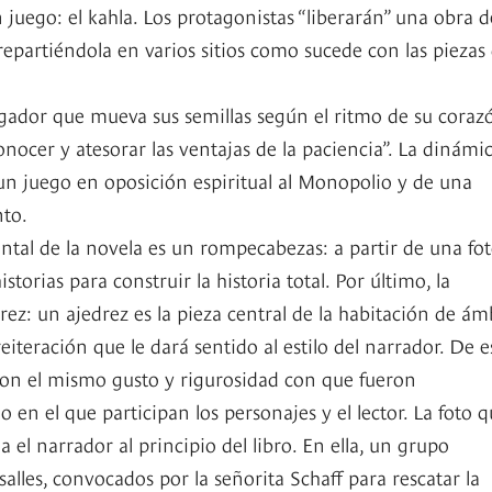
juego: el kahla. Los protagonistas “liberarán” una obra d
repartiéndola en varios sitios como sucede con las piezas
 jugador que mueva sus semillas según el ritmo de su coraz
ocer y atesorar las ventajas de la paciencia”. La dinámi
e un juego en oposición espiritual al Monopolio y de una
nto.
tal de la novela es un rompecabezas: a partir de una fo
torias para construir la historia total. Por último, la
rez: un ajedrez es la pieza central de la habitación de ám
iteración que le dará sentido al estilo del narrador. De e
on el mismo gusto y rigurosidad con que fueron
n el que participan los personajes y el lector. La foto 
el narrador al principio del libro. En ella, un grupo
alles, convocados por la señorita Schaff para rescatar la