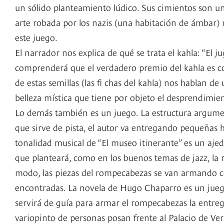
un sólido planteamiento lúdico. Sus cimientos son un 
arte robada por los nazis (una habitación de ámbar) 
este juego.
El narrador nos explica de qué se trata el kahla: “El
comprenderá que el verdadero premio del kahla es con
de estas semillas (las fi chas del kahla) nos hablan d
belleza mística que tiene por objeto el desprendimie
Lo demás también es un juego. La estructura argumen
que sirve de pista, el autor va entregando pequeñas his
tonalidad musical de “El museo itinerante” es un ajed
que planteará, como en los buenos temas de jazz, la re
modo, las piezas del rompecabezas se van armando c
encontradas. La novela de Hugo Chaparro es un juego e
servirá de guía para armar el rompecabezas la entrega 
variopinto de personas posan frente al Palacio de Vers