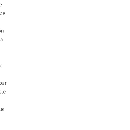
e
 de
ón
ca
to
bar
ste
que