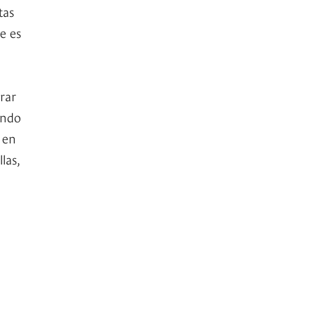
tas
ue es
rar
undo
 en
las,