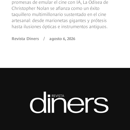
promesas de emular el cine con IA, La Odisea de
Christopher Nolan se afianza como un éxito
taquillero multimillonario sustentado en el cine
artesanal: desde marionetas gigantes y prótesis
hasta ilusiones ópticas e instrumentos antiguos.
Revista Diners
/
agosto 6, 2026