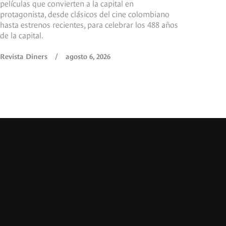
películas que convierten a la capital en
protagonista, desde clásicos del cine colombiano
hasta estrenos recientes, para celebrar los 488 años
de la capital.
Revista Diners
/
agosto 6, 2026