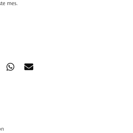
te mes.
on