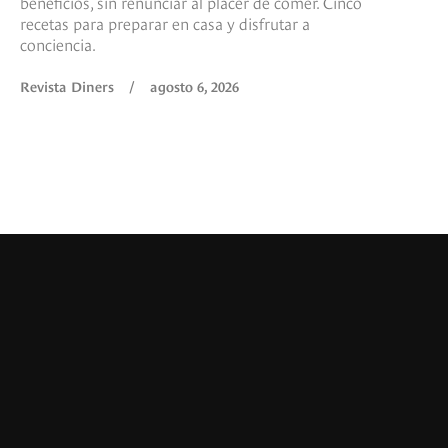
beneficios, sin renunciar al placer de comer. Cinco
recetas para preparar en casa y disfrutar a
conciencia.
Revista Diners
/
agosto 6, 2026