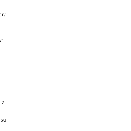
ara
o”
 a
 su