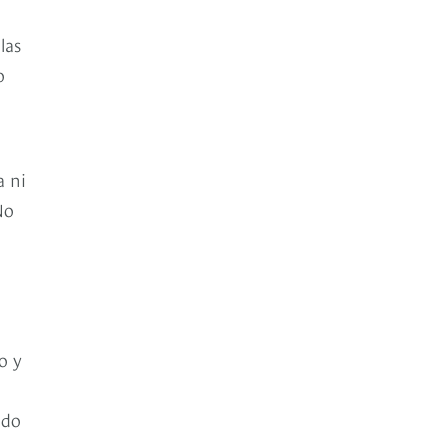
las
o
a ni
No
o y
ndo