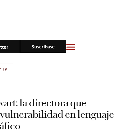
Suscríbase
tter
Y TV
art: la directora que
a vulnerabilidad en lenguaje
áfico