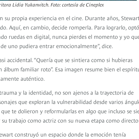
ritora Lidia Yukanvitch. Foto: cortesía de Cineplex
n su propia experiencia en el cine. Durante años, Stewar
do. Aquí, en cambio, decide romperla. Para lograrlo, opt
ndo ruedas en digital, nunca pierdes el momento y yo qu
onde uno pudiera entrar emocionalmente”, dice.
casi accidental. “Quería que se sintiera como si hubieras
n álbum familiar roto”. Esa imagen resume bien el espírit
ndamente auténtico.
trauma y la identidad, no son ajenos a la trayectoria de
rsonajes que exploran la vulnerabilidad desde varios ángul
 que te dolieron y reformularlas en algo que incluso se si
ar su trabajo como actriz con su nueva etapa como directo
Stewart construyó un espacio donde la emoción tenía