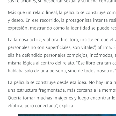
sus relaciones, su despertar sexual y su lucha constan
Más que un relato lineal, la película se construye c
y deseo. En ese recorrido, la protagonista intenta res
expresión, mostrando cómo la identidad se puede rec
La famosa actriz, y ahora directora, insiste en que el 
personales no son superficiales, son vitales”, afirma.
ella ha defendido personajes complejos, incómodos, al
misma lógica al centro del relato. “Ese libro era ta
hablaba solo de una persona, sino de todos nosotros”
La película se construye desde esa idea. No hay una n
una estructura fragmentada, más cercana a la memoria 
Quería tomar muchas imágenes y luego encontrar los
elíptica, pero conectada”, explica.