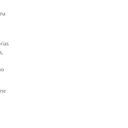
uma
rias
s,
no
one