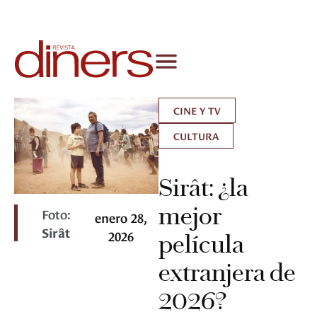
CINE Y TV
CULTURA
Sirât: ¿la
mejor
Foto:
enero 28,
Sirât
2026
película
extranjera de
2026?