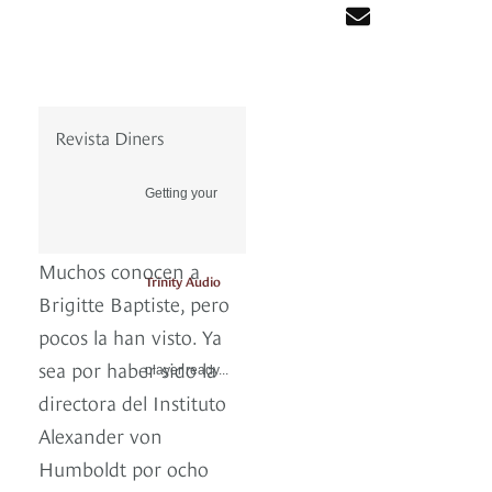
Revista Diners
Getting your
Muchos conocen a
Trinity Audio
Brigitte Baptiste, pero
pocos la han visto. Ya
sea por haber sido la
player ready...
directora del Instituto
Alexander von
Humboldt por ocho