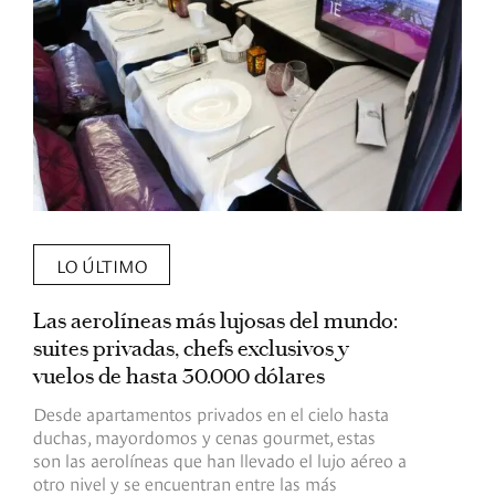
LO ÚLTIMO
Las aerolíneas más lujosas del mundo:
E
suites privadas, chefs exclusivos y
d
vuelos de hasta 30.000 dólares
E
c
Desde apartamentos privados en el cielo hasta
c
duchas, mayordomos y cenas gourmet, estas
son las aerolíneas que han llevado el lujo aéreo a
R
otro nivel y se encuentran entre las más