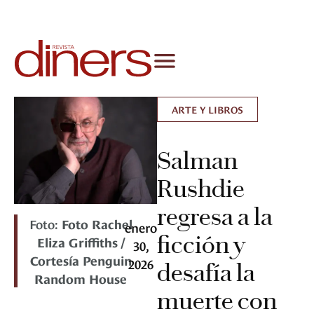
ARTE Y LIBROS
Salman
Rushdie
regresa a la
Foto:
Foto Rachel
enero
ficción y
Eliza Griffiths /
30,
Cortesía Penguin
2026
desafía la
Random House
muerte con