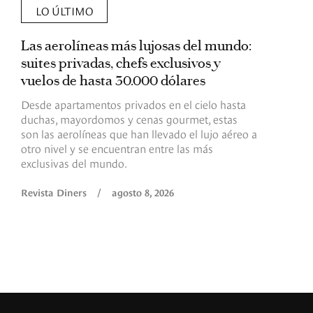
LO ÚLTIMO
Las aerolíneas más lujosas del mundo:
E
suites privadas, chefs exclusivos y
d
vuelos de hasta 30.000 dólares
E
c
Desde apartamentos privados en el cielo hasta
c
duchas, mayordomos y cenas gourmet, estas
son las aerolíneas que han llevado el lujo aéreo a
R
otro nivel y se encuentran entre las más
exclusivas del mundo.
Revista Diners
/
agosto 8, 2026